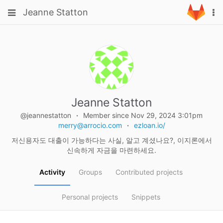
Skip
Toggle
Toggle
Jeanne Statton
To
to
navigation
na
content
navigation
Projects
Groups
Snippets
Help
Jeanne Statton
@jeannestatton
Member since Nov 29, 2024 3:01pm
merry@arrocio.com
ezloan.io/
저신용자도 대출이 가능하다는 사실, 알고 계셨나요?, 이지론에서
신속하게 자금을 마련하세요.
Activity
Groups
Contributed projects
Personal projects
Snippets